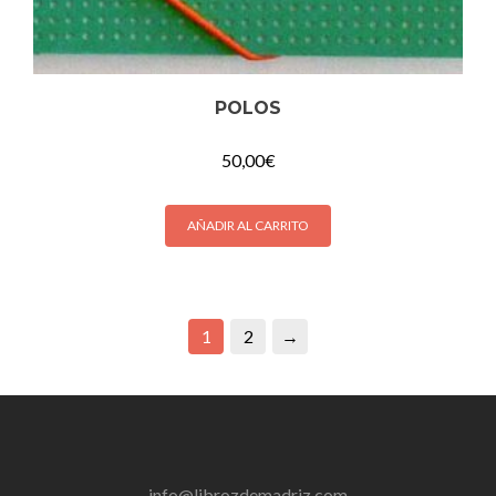
POLOS
50,00
€
AÑADIR AL CARRITO
1
2
→
info@librozdemadriz.com