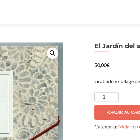
El Jardín del
50,00
€
Grabado y collage de
El
Jardín
del
AÑADIR AL CA
sueño
cantidad
Categoría:
Mela Ferr