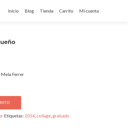
Ir
al
Inicio
Blog
Tienda
Carrito
Mi cuenta
contenido
 sueño
 Mela Ferrer
RRITO
er
Etiquetas:
2014
,
collage
,
grabado