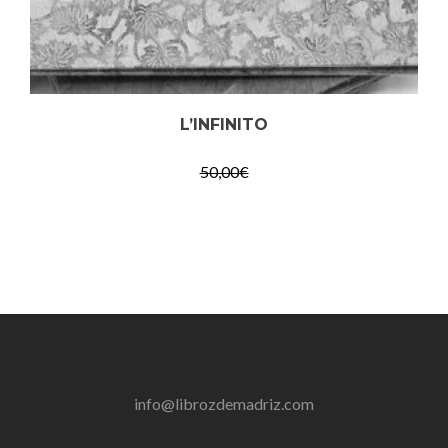
L’INFINITO
50,00
€
info@librozdemadriz.com