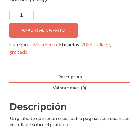
Cuaderno
de
campo
AÑADIR AL CARRITO
cantidad
Categoría:
Mela Ferrer
Etiquetas:
2024
,
collage
,
grabado
Descripción
Valoraciones (0)
Descripción
Un grabado que recorre las cuatro páginas, con una frase
en collage sobre el grabado.