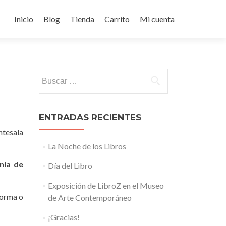
Ir
al
Inicio
Blog
Tienda
Carrito
Mi cuenta
contenido
Buscar:
ENTRADAS RECIENTES
ntesala
La Noche de los Libros
nía de
Día del Libro
Exposición de LibroZ en el Museo
forma o
de Arte Contemporáneo
¡Gracias!