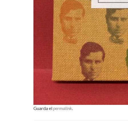
Guarda el
permalink
.