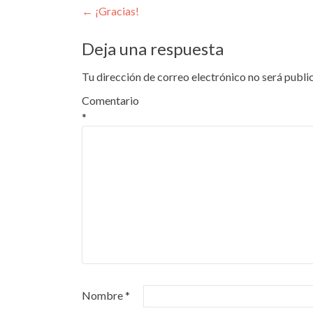
Navegación
←
¡Gracias!
de
Deja una respuesta
entradas
Tu dirección de correo electrónico no será publi
Comentario
*
Nombre
*