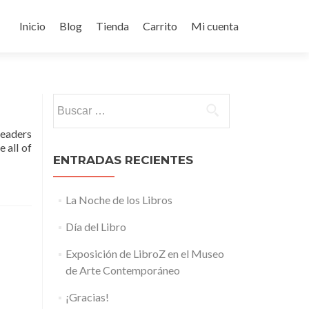
Ir
al
Inicio
Blog
Tienda
Carrito
Mi cuenta
contenido
Buscar:
readers
 all of
ENTRADAS RECIENTES
La Noche de los Libros
Día del Libro
Exposición de LibroZ en el Museo
de Arte Contemporáneo
¡Gracias!