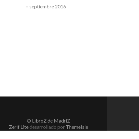
septiembre 2016
© LibroZ de MadriZ
Zerif Lite
desarrollado por
ThemeIsle