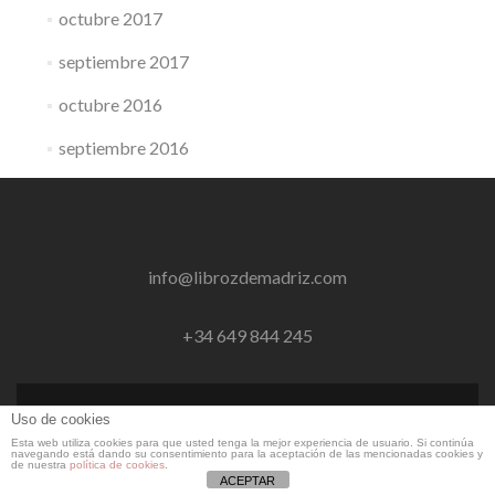
octubre 2017
septiembre 2017
octubre 2016
septiembre 2016
info@librozdemadriz.com
+34 649 844 245
Uso de cookies
© LibroZ de MadriZ
Esta web utiliza cookies para que usted tenga la mejor experiencia de usuario. Si continúa
Zerif Lite
desarrollado por
ThemeIsle
navegando está dando su consentimiento para la aceptación de las mencionadas cookies y
de nuestra
política de cookies
.
ACEPTAR